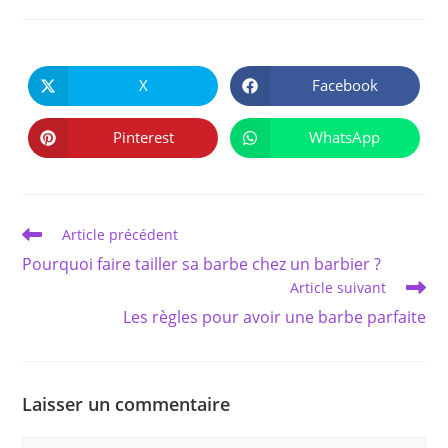
PARTAGER
CE
X
Facebook
Ouvrir
Ouvrir
CONTENU
dans
dans
une
une
autre
autre
Pinterest
WhatsApp
Ouvrir
Ouvrir
fenêtre
fenêtre
dans
dans
une
une
autre
autre
fenêtre
fenêtre
Read
Article précédent
more
Pourquoi faire tailler sa barbe chez un barbier ?
articles
Article suivant
Les règles pour avoir une barbe parfaite
Laisser un commentaire