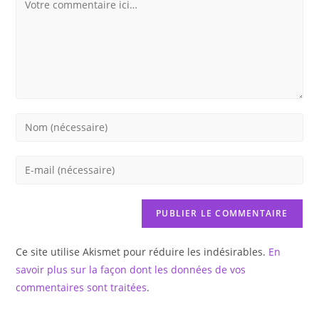
Comment
Enter
your
name
Enter
or
your
username
email
to
address
comment
to
Ce site utilise Akismet pour réduire les indésirables.
En
comment
savoir plus sur la façon dont les données de vos
commentaires sont traitées
.