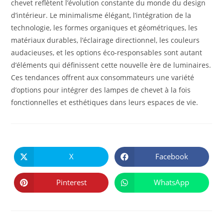
chevet reflètent l’évolution constante du monde du design
d’intérieur. Le minimalisme élégant, l’intégration de la
technologie, les formes organiques et géométriques, les
matériaux durables, l’éclairage directionnel, les couleurs
audacieuses, et les options éco-responsables sont autant
d’éléments qui définissent cette nouvelle ère de luminaires.
Ces tendances offrent aux consommateurs une variété
d’options pour intégrer des lampes de chevet à la fois
fonctionnelles et esthétiques dans leurs espaces de vie.
PARTAGER
CE
X
Facebook
Ouvrir
Ouvrir
CONTENU
dans
dans
une
une
autre
autre
Pinterest
WhatsApp
Ouvrir
Ouvrir
fenêtre
fenêtre
dans
dans
une
une
autre
autre
fenêtre
fenêtre