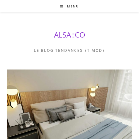
Skip
MENU
to
content
ALSA::CO
LE BLOG TENDANCES ET MODE