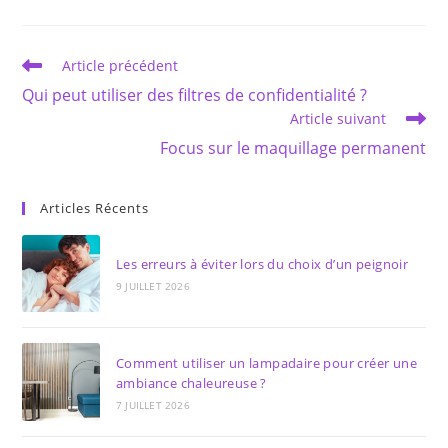
une
une
autre
autre
fenêtre
fenêtre
Read
Article précédent
more
Qui peut utiliser des filtres de confidentialité ?
articles
Article suivant
Focus sur le maquillage permanent
Articles Récents
Les erreurs à éviter lors du choix d’un peignoir
9 JUILLET 2026
Comment utiliser un lampadaire pour créer une
ambiance chaleureuse ?
7 JUILLET 2026