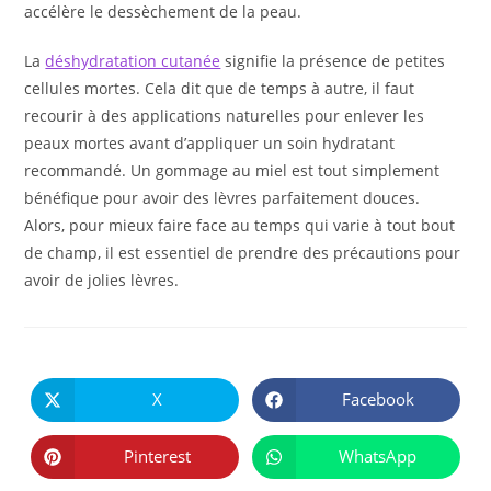
accélère le dessèchement de la peau.
La
déshydratation cutanée
signifie la présence de petites
cellules mortes. Cela dit que de temps à autre, il faut
recourir à des applications naturelles pour enlever les
peaux mortes avant d’appliquer un soin hydratant
recommandé. Un gommage au miel est tout simplement
bénéfique pour avoir des lèvres parfaitement douces.
Alors, pour mieux faire face au temps qui varie à tout bout
de champ, il est essentiel de prendre des précautions pour
avoir de jolies lèvres.
PARTAGER
CE
X
Facebook
Ouvrir
Ouvrir
CONTENU
dans
dans
une
une
autre
autre
Pinterest
WhatsApp
Ouvrir
Ouvrir
fenêtre
fenêtre
dans
dans