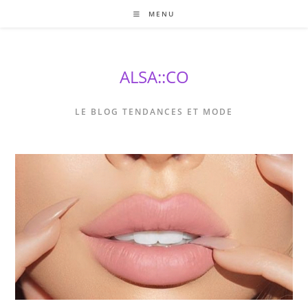
Skip
MENU
to
content
ALSA::CO
LE BLOG TENDANCES ET MODE