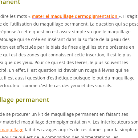
rmanent
dire les mots «
materiel maquillage dermopigmentation
». Il s’agit
re de l’utilisation du maquillage permanent. La question qui se pos
a réponse à cette question est assez simple vu que le maquillage
touage qui se crée en insérant dans la surface de la peau des
tion est effectuée par le biais de fines aiguilles et ne présente en
 qui est des zones qui connaissent cette insertion, il est le plus
si que des yeux. Pour ce qui est des lèvres, le plus souvent les
é. En effet, il est question ici d’avoir un rouge à lèvres qui ne
u, il est aussi question d’esthétique puisque le but du maquillage
erlocuteur comme c’est le cas des yeux et des sourcils.
illage permanent
eur de se procurer un kit de maquillage permanent en faisant ses
 « matériel maquillage dermopigmentation ». Les interlocuteurs so
e
maquillage
fait des ravages auprès de ces dames pour la simple e
. Pour ce qui est de la composition des pigmentations, les