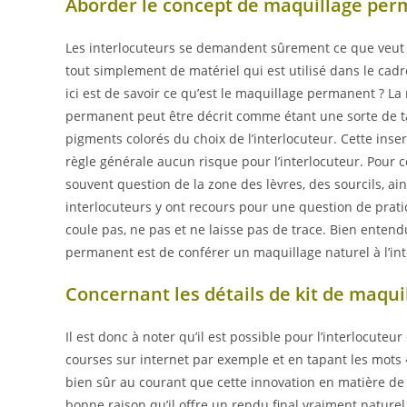
Aborder le concept de maquillage pe
Les interlocuteurs se demandent sûrement ce que veut 
tout simplement de matériel qui est utilisé dans le cad
ici est de savoir ce qu’est le maquillage permanent ? L
permanent peut être décrit comme étant une sorte de ta
pigments colorés du choix de l’interlocuteur. Cette inser
règle générale aucun risque pour l’interlocuteur. Pour ce
souvent question de la zone des lèvres, des sourcils, ain
interlocuteurs y ont recours pour une question de praticit
coule pas, ne pas et ne laisse pas de trace. Bien entend
permanent est de conférer un maquillage naturel à l’int
Concernant les détails de kit de maqu
Il est donc à noter qu’il est possible pour l’interlocut
courses sur internet par exemple et en tapant les mots
bien sûr au courant que cette innovation en matière d
bonne raison qu’il offre un rendu final vraiment naturel