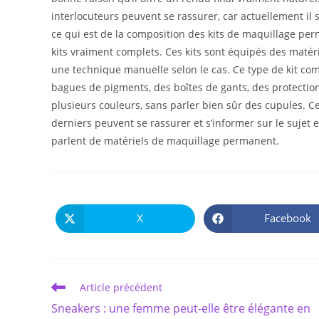
interlocuteurs peuvent se rassurer, car actuellement il
ce qui est de la composition des kits de maquillage pe
kits vraiment complets. Ces kits sont équipés des matér
une technique manuelle selon le cas. Ce type de kit c
bagues de pigments, des boîtes de gants, des protections
plusieurs couleurs, sans parler bien sûr des cupules. Ce
derniers peuvent se rassurer et s’informer sur le sujet 
parlent de matériels de maquillage permanent.
X
Facebook
Ouvrir
Ouvrir
dans
dans
une
une
autre
autre
fenêtre
fenêtre
Read
Article précédent
more
Sneakers : une femme peut-elle être élégante en
articles