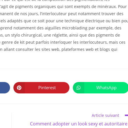
 s’agit de pigments organiques qui sont exempts de minéraux. Pour
rmanent de nos jours, l’interlocuteur peut notamment trouver des
iels adaptés que ce soit pour une technique électrique ou bien po
omprend notamment des aiguilles microblading par exemple, des
, un stylo chirurgical, une réglette, ainsi que des pigments de
 genre de kit peut parfois interloquer les interlocuteurs, mais ces
en allant consulter les sites web, plateformes web et blogs qui
PARTAGER
CE
Pinterest
WhatsApp
Ouvrir
Ouvrir
CONTENU
dans
dans
une
une
autre
autre
fenêtre
fenêtre
Article suivant
Comment adopter un look sexy et autoritaire