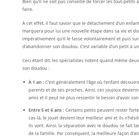
Bien qu’il ne soit pas conseillé de forcer les tout-peti
faire.
À cet effet, il faut savoir que le détachement d’un enf
marquera pour lui une nouvelle étape dans sa vie et donc,
impérativement qu’il le fasse volontairement et puis surt
d’abandonner son doudou. C’est variable d’un petit à u
Ceci étant dit, les spécialistes notent quand même deux
son doudou :
À 1 an :
C’est généralement l’âge où l’enfant découvr
parents et de ses proches. Ainsi, ces joujoux deviennen
amis et il peut ne plus ressentir le besoin d’avoir so
Entre 5 et 6 ans :
Certains petits peuvent rester for
cas-là, le jouet devient leur meilleur ami et ils n’hési
ils vont. Ainsi, la séparation avec le doudou se fai
de la famille. Par conséquent, la meilleure façon d’aide