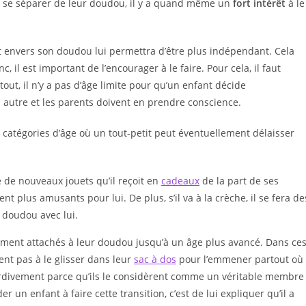
ts à se séparer de leur doudou, il y a quand même un
fort intérêt
à le
ant envers son doudou lui permettra d’être plus indépendant. Cela
 il est important de l’encourager à le faire. Pour cela, il faut
out, il n’y a pas d’âge limite pour qu’un enfant décide
n autre et les parents doivent en prendre conscience.
 catégories d’âge où un tout-petit peut éventuellement délaisser
e de nouveaux jouets qu’il reçoit en
cadeaux
de la part de ses
t plus amusants pour lui. De plus, s’il va à la crèche, il se fera de
n doudou avec lui.
tement attachés à leur doudou jusqu’à un âge plus avancé. Dans ce
tent pas à le glisser dans leur
sac à dos
pour l’emmener partout où
t tardivement parce qu’ils le considèrent comme un véritable membre
r un enfant à faire cette transition, c’est de lui expliquer qu’il a