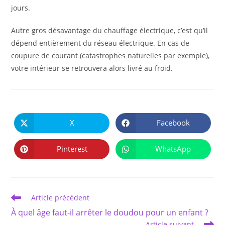
jours.
Autre gros désavantage du chauffage électrique, c’est qu’il
dépend entièrement du réseau électrique. En cas de
coupure de courant (catastrophes naturelles par exemple),
votre intérieur se retrouvera alors livré au froid.
PARTAGER
CE
X
Facebook
Ouvrir
Ouvrir
CONTENU
dans
dans
une
une
autre
autre
Pinterest
WhatsApp
Ouvrir
Ouvrir
fenêtre
fenêtre
dans
dans
une
une
autre
autre
fenêtre
fenêtre
Read
Article précédent
more
À quel âge faut-il arrêter le doudou pour un enfant ?
articles
Article suivant