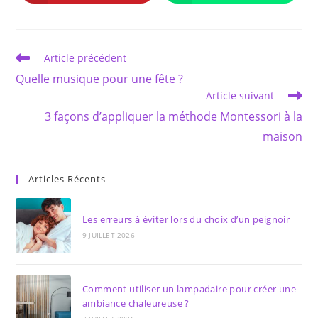
dans
dans
une
une
autre
autre
fenêtre
fenêtre
Read
Article précédent
more
Quelle musique pour une fête ?
articles
Article suivant
3 façons d’appliquer la méthode Montessori à la
maison
Articles Récents
Les erreurs à éviter lors du choix d’un peignoir
9 JUILLET 2026
Comment utiliser un lampadaire pour créer une
ambiance chaleureuse ?