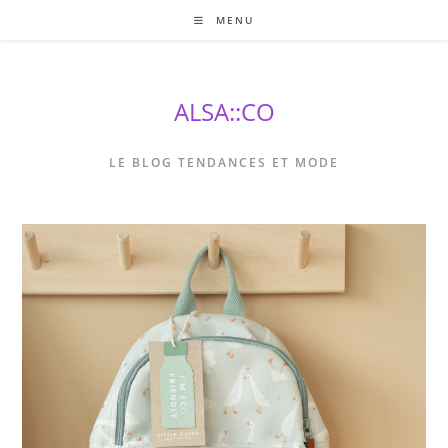
Skip
MENU
to
content
ALSA::CO
LE BLOG TENDANCES ET MODE