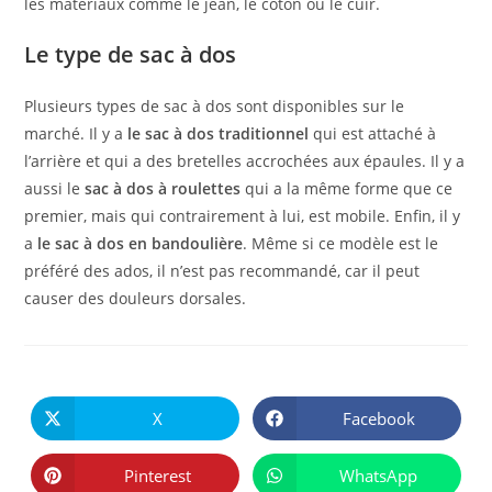
les matériaux comme le jean, le coton ou le cuir.
Le type de sac à dos
Plusieurs types de sac à dos sont disponibles sur le
marché. Il y a
le sac à dos traditionnel
qui est attaché à
l’arrière et qui a des bretelles accrochées aux épaules. Il y a
aussi le
sac à dos à roulettes
qui a la même forme que ce
premier, mais qui contrairement à lui, est mobile. Enfin, il y
a
le sac à dos en bandoulière
. Même si ce modèle est le
préféré des ados, il n’est pas recommandé, car il peut
causer des douleurs dorsales.
PARTAGER
CE
X
Facebook
Ouvrir
Ouvrir
CONTENU
dans
dans
une
une
autre
autre
Pinterest
WhatsApp
Ouvrir
Ouvrir
fenêtre
fenêtre