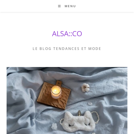
Skip
MENU
to
content
ALSA::CO
LE BLOG TENDANCES ET MODE