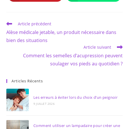
dans
dans
une
une
autre
autre
fenêtre
fenêtre
Read
Article précédent
more
Alèse médicale jetable, un produit nécessaire dans
articles
bien des situations
Article suivant
Comment les semelles d’acupression peuvent
soulager vos pieds au quotidien ?
Articles Récents
Les erreurs à éviter lors du choix d’un peignoir
9 JUILLET 2026
Comment utiliser un lampadaire pour créer une