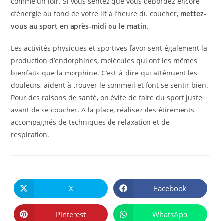
comme un loir. Si vous sentez que vous débordez encore
d’énergie au fond de votre lit à l’heure du coucher,
mettez-
vous au sport en après-midi ou le matin.
Les activités physiques et sportives favorisent également la
production d’endorphines, molécules qui ont les mêmes
bienfaits que la morphine. C’est-à-dire qui atténuent les
douleurs, aident à trouver le sommeil et font se sentir bien.
Pour des raisons de santé, on évite de faire du sport juste
avant de se coucher. A la place, réalisez des étirements
accompagnés de techniques de relaxation et de
respiration.
PARTAGER
CE
X
Facebook
Ouvrir
Ouvrir
CONTENU
dans
dans
une
une
autre
autre
Pinterest
WhatsApp
Ouvrir
Ouvrir
fenêtre
fenêtre