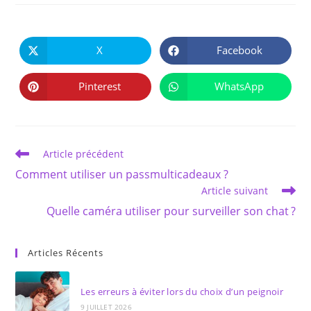
PARTAGER
CE
X
Facebook
Ouvrir
Ouvrir
CONTENU
dans
dans
une
une
autre
autre
Pinterest
WhatsApp
Ouvrir
Ouvrir
fenêtre
fenêtre
dans
dans
une
une
autre
autre
fenêtre
fenêtre
Read
Article précédent
more
Comment utiliser un passmulticadeaux ?
articles
Article suivant
Quelle caméra utiliser pour surveiller son chat ?
Articles Récents
Les erreurs à éviter lors du choix d’un peignoir
9 JUILLET 2026