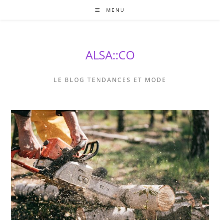
Skip
MENU
to
content
ALSA::CO
LE BLOG TENDANCES ET MODE