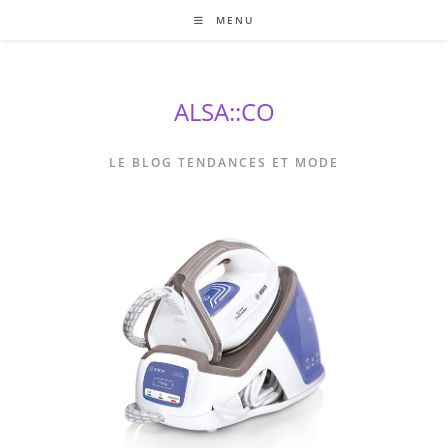
Skip
MENU
to
content
ALSA::CO
LE BLOG TENDANCES ET MODE