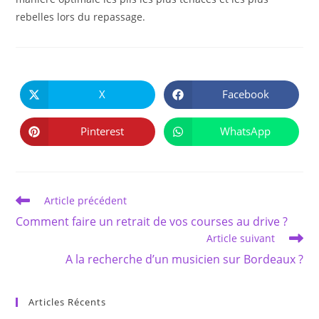
rebelles lors du repassage.
PARTAGER
CE
X
Facebook
Ouvrir
Ouvrir
CONTENU
dans
dans
une
une
autre
autre
Pinterest
WhatsApp
Ouvrir
Ouvrir
fenêtre
fenêtre
dans
dans
une
une
autre
autre
fenêtre
fenêtre
Read
Article précédent
more
Comment faire un retrait de vos courses au drive ?
articles
Article suivant
A la recherche d’un musicien sur Bordeaux ?
Articles Récents