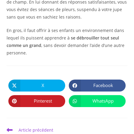
de champ. En lui donnant des réponses satisfaisantes, vous
vous évitez des séances de pleurs, suspendu à votre jupe
sans que vous en sachiez les raisons.
En gros, il faut offrir à ses enfants un environnement dans
lequel ils puissent apprendre à
se débrouiller tout seul
comme un grand
, sans devoir demander l’aide d’une autre
personne.
PARTAGER
CE
X
Facebook
Ouvrir
Ouvrir
CONTENU
dans
dans
une
une
autre
autre
Pinterest
WhatsApp
Ouvrir
Ouvrir
fenêtre
fenêtre
dans
dans
une
une
autre
autre
fenêtre
fenêtre
Read
Article précédent