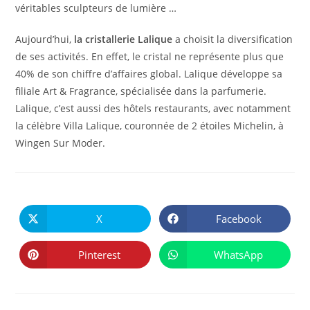
véritables sculpteurs de lumière …
Aujourd’hui,
la cristallerie Lalique
a choisit la diversification
de ses activités. En effet, le cristal ne représente plus que
40% de son chiffre d’affaires global. Lalique développe sa
filiale Art & Fragrance, spécialisée dans la parfumerie.
Lalique, c’est aussi des hôtels restaurants, avec notamment
la célèbre Villa Lalique, couronnée de 2 étoiles Michelin, à
Wingen Sur Moder.
PARTAGER
CE
X
Facebook
Ouvrir
Ouvrir
CONTENU
dans
dans
une
une
autre
autre
Pinterest
WhatsApp
Ouvrir
Ouvrir
fenêtre
fenêtre
dans
dans
une
une
autre
autre
fenêtre
fenêtre