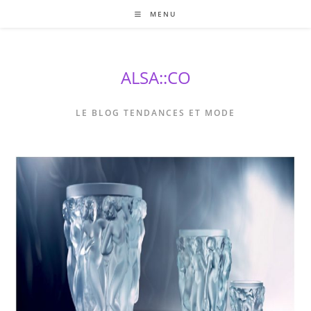
Skip
MENU
to
content
ALSA::CO
LE BLOG TENDANCES ET MODE