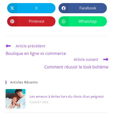
PARTAGER
CE
X
Facebook
Ouvrir
Ouvrir
CONTENU
dans
dans
une
une
autre
autre
Pinterest
WhatsApp
Ouvrir
Ouvrir
fenêtre
fenêtre
dans
dans
une
une
autre
autre
fenêtre
fenêtre
Read
Article précédent
more
Boutique en ligne vs commerce
articles
Article suivant
Comment réussir le look bohème
Articles Récents
Les erreurs à éviter lors du choix d’un peignoir
9 JUILLET 2026