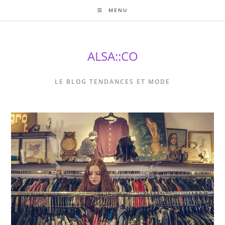
Skip
MENU
to
content
ALSA::CO
LE BLOG TENDANCES ET MODE