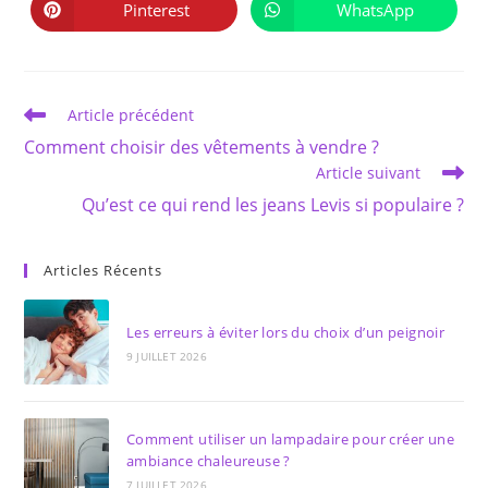
autre
autre
Pinterest
WhatsApp
Ouvrir
Ouvrir
fenêtre
fenêtre
dans
dans
une
une
autre
autre
fenêtre
fenêtre
Read
Article précédent
more
Comment choisir des vêtements à vendre ?
articles
Article suivant
Qu’est ce qui rend les jeans Levis si populaire ?
Articles Récents
Les erreurs à éviter lors du choix d’un peignoir
9 JUILLET 2026
Comment utiliser un lampadaire pour créer une
ambiance chaleureuse ?
7 JUILLET 2026