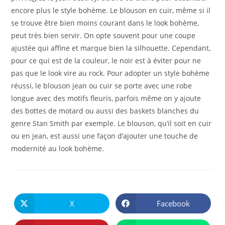
encore plus le style bohème. Le blouson en cuir, même si il
se trouve être bien moins courant dans le look bohème,
peut très bien servir. On opte souvent pour une coupe
ajustée qui affine et marque bien la silhouette. Cependant,
pour ce qui est de la couleur, le noir est à éviter pour ne
pas que le look vire au rock. Pour adopter un style bohème
réussi, le blouson jean ou cuir se porte avec une robe
longue avec des motifs fleuris, parfois même on y ajoute
des bottes de motard ou aussi des baskets blanches du
genre Stan Smith par exemple. Le blouson, qu’il soit en cuir
ou en jean, est aussi une façon d’ajouter une touche de
modernité au look bohème.
PARTAGER
CE
X
Facebook
Ouvrir
Ouvrir
CONTENU
dans
dans
une
une