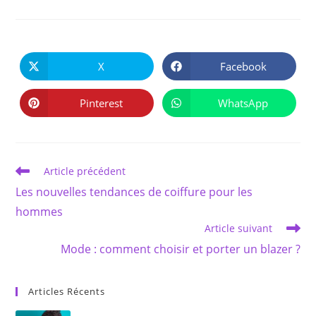
PARTAGER
CE
X
Facebook
Ouvrir
Ouvrir
CONTENU
dans
dans
une
une
autre
autre
Pinterest
WhatsApp
Ouvrir
Ouvrir
fenêtre
fenêtre
dans
dans
une
une
autre
autre
fenêtre
fenêtre
Read
Article précédent
more
Les nouvelles tendances de coiffure pour les
articles
hommes
Article suivant
Mode : comment choisir et porter un blazer ?
Articles Récents