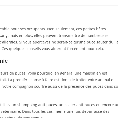
éable pour ses occupants. Non seulement, ces petites bêtes
sang, mais en plus, elles peuvent transmettre de nombreuses
allergies. Si vous apercevez ne serait-ce qu’une puce sauter du lit
le. Ces quelques conseils vous aideront forcément pour cela.
nie
eurs de puces. Voilà pourquoi en général une maison en est
toit. La première chose à faire est donc de traiter votre animal de
s, votre compagnon souffre aussi de la présence des puces dans s
tilisez un shampoing anti-puces, un collier anti-puces ou encore u
 vétérinaire. Dans tous les cas, même une fois débarrassé des
otre animal de compagnie.