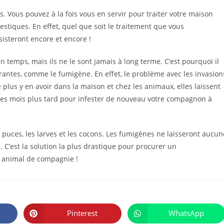
es. Vous pouvez à la fois vous en servir pour traiter votre maison
tiques. En effet, quel que soit le traitement que vous
sisteront encore et encore !
n temps, mais ils ne le sont jamais à long terme. C’est pourquoi il
érantes, comme le fumigène. En effet, le problème avec les invasion
plus y en avoir dans la maison et chez les animaux, elles laissent
ues mois plus tard pour infester de nouveau votre compagnon à
 puces, les larves et les cocons. Les fumigènes ne laisseront aucun
 C’est la solution la plus drastique pour procurer un
re animal de compagnie !
PARTAGER
CE
Pinterest
WhatsApp
Ouvrir
Ouvrir
CONTENU
dans
dans