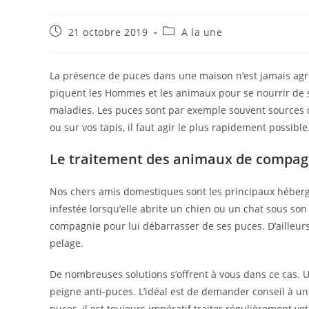
Publication
Post
21 octobre 2019
A la une
publiée :
category:
La présence de puces dans une maison n’est jamais agr
piquent les Hommes et les animaux pour se nourrir de 
maladies. Les puces sont par exemple souvent sources d’
ou sur vos tapis, il faut agir le plus rapidement possib
Le traitement des animaux de compag
Nos chers amis domestiques sont les principaux héberg
infestée lorsqu’elle abrite un chien ou un chat sous son 
compagnie pour lui débarrasser de ses puces. D’ailleur
pelage.
De nombreuses solutions s’offrent à vous dans ce cas. U
peigne anti-puces. L’idéal est de demander conseil à un
puces, il est toujours impératif traiter régulièrement v