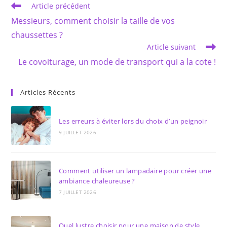
Read
Article précédent
more
Messieurs, comment choisir la taille de vos
articles
chaussettes ?
Article suivant
Le covoiturage, un mode de transport qui a la cote !
Articles Récents
Les erreurs à éviter lors du choix d’un peignoir
9 JUILLET 2026
Comment utiliser un lampadaire pour créer une
ambiance chaleureuse ?
7 JUILLET 2026
Quel lustre choisir pour une maison de style