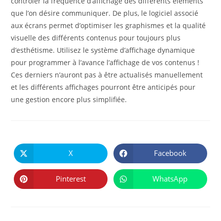
contrôler la fréquence d’affichage des différents éléments
que l’on désire communiquer. De plus, le logiciel associé
aux écrans permet d’optimiser les graphismes et la qualité
visuelle des différents contenus pour toujours plus
d’esthétisme. Utilisez le système d’affichage dynamique
pour programmer à l’avance l’affichage de vos contenus !
Ces derniers n’auront pas à être actualisés manuellement
et les différents affichages pourront être anticipés pour
une gestion encore plus simplifiée.
PARTAGER
CE
X
Facebook
Ouvrir
Ouvrir
CONTENU
dans
dans
une
une
autre
autre
Pinterest
WhatsApp
Ouvrir
Ouvrir
fenêtre
fenêtre
dans
dans
une
une
autre
autre
fenêtre
fenêtre