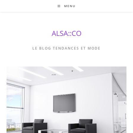
Skip
MENU
to
content
ALSA::CO
LE BLOG TENDANCES ET MODE