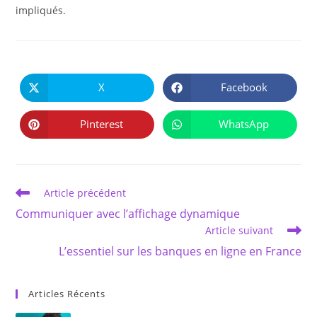
impliqués.
PARTAGER
CE
X
Facebook
Ouvrir
Ouvrir
CONTENU
dans
dans
une
une
autre
autre
Pinterest
WhatsApp
Ouvrir
Ouvrir
fenêtre
fenêtre
dans
dans
une
une
autre
autre
fenêtre
fenêtre
Read
Article précédent
more
Communiquer avec l’affichage dynamique
articles
Article suivant
L’essentiel sur les banques en ligne en France
Articles Récents