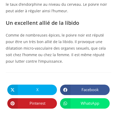
le taux d’endorphine au niveau du cerveau. Le poivre noir
peut aider à réguler ainsi l’humeur.
Un excellent allié de la libido
Comme de nombreuses épices, le poivre noir est réputé
pour être un très bon allié de la libido. Il provoque une
dilatation micro-vasculaire des organes sexuels, que cela
soit chez l’homme ou chez la femme. Il est même réputé
pour lutter contre l’impuissance.
PARTAGER
CE
X
Facebook
Ouvrir
Ouvrir
CONTENU
dans
dans
une
une
autre
autre
Pinterest
WhatsApp
Ouvrir
Ouvrir
fenêtre
fenêtre
dans
dans
une
une
autre
autre