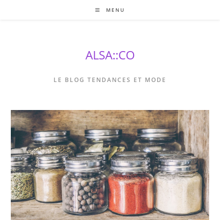
Skip
MENU
to
content
ALSA::CO
LE BLOG TENDANCES ET MODE