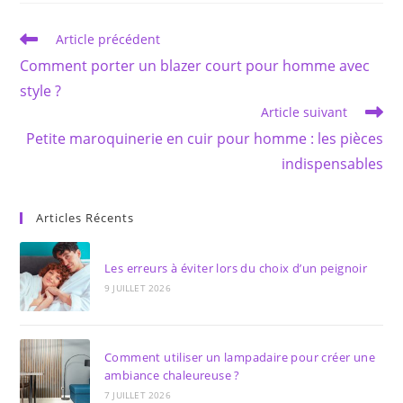
fenêtre
fenêtre
Read
Article précédent
more
Comment porter un blazer court pour homme avec
articles
style ?
Article suivant
Petite maroquinerie en cuir pour homme : les pièces
indispensables
Articles Récents
Les erreurs à éviter lors du choix d’un peignoir
9 JUILLET 2026
Comment utiliser un lampadaire pour créer une
ambiance chaleureuse ?
7 JUILLET 2026