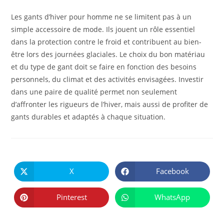
Les gants d’hiver pour homme ne se limitent pas à un
simple accessoire de mode. Ils jouent un rôle essentiel
dans la protection contre le froid et contribuent au bien-
être lors des journées glaciales. Le choix du bon matériau
et du type de gant doit se faire en fonction des besoins
personnels, du climat et des activités envisagées. Investir
dans une paire de qualité permet non seulement
d’affronter les rigueurs de l’hiver, mais aussi de profiter de
gants durables et adaptés à chaque situation.
PARTAGER
CE
X
Facebook
Ouvrir
Ouvrir
CONTENU
dans
dans
une
une
autre
autre
Pinterest
WhatsApp
Ouvrir
Ouvrir
fenêtre
fenêtre
dans
dans
une
une
autre
autre