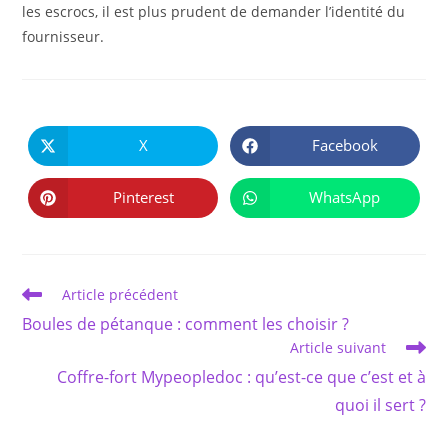
les escrocs, il est plus prudent de demander l’identité du
fournisseur.
PARTAGER
CE
X
Facebook
Ouvrir
Ouvrir
CONTENU
dans
dans
une
une
autre
autre
Pinterest
WhatsApp
Ouvrir
Ouvrir
fenêtre
fenêtre
dans
dans
une
une
autre
autre
fenêtre
fenêtre
Read
Article précédent
more
Boules de pétanque : comment les choisir ?
articles
Article suivant
Coffre-fort Mypeopledoc : qu’est-ce que c’est et à
quoi il sert ?