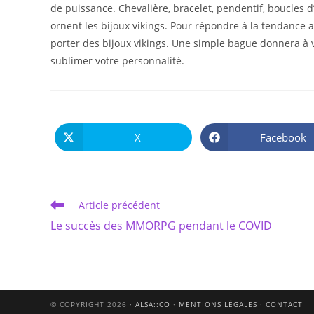
de puissance. Chevalière, bracelet, pendentif, boucles d
ornent les bijoux vikings. Pour répondre à la tendance 
porter des bijoux vikings. Une simple bague donnera à vo
sublimer votre personnalité.
X
Facebook
Ouvrir
Ouvrir
dans
dans
une
une
autre
autre
fenêtre
fenêtre
Read
Article précédent
more
Le succès des MMORPG pendant le COVID
articles
© COPYRIGHT 2026 ·
ALSA::CO
·
MENTIONS LÉGALES
·
CONTACT