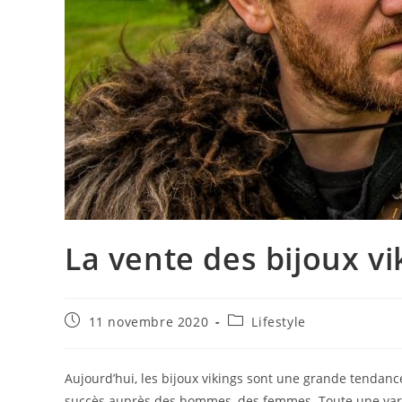
La vente des bijoux vi
Publication
Post
11 novembre 2020
Lifestyle
publiée :
category:
Aujourd’hui, les bijoux vikings sont une grande tendance.
succès auprès des hommes, des femmes. Toute une varié