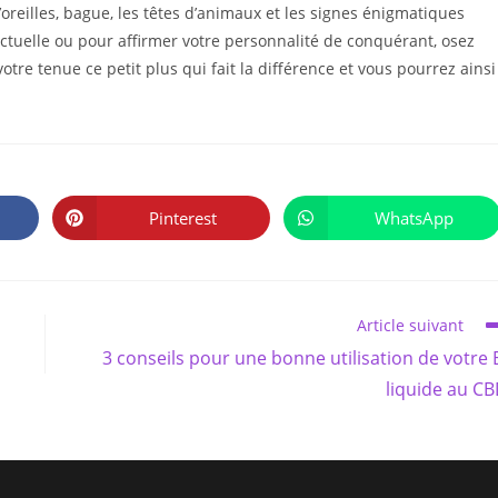
’oreilles, bague, les têtes d’animaux et les signes énigmatiques
actuelle ou pour affirmer votre personnalité de conquérant, osez
tre tenue ce petit plus qui fait la différence et vous pourrez ainsi
PARTAGER
CE
Pinterest
WhatsApp
Ouvrir
Ouvrir
CONTENU
dans
dans
une
une
autre
autre
fenêtre
fenêtre
Article suivant
3 conseils pour une bonne utilisation de votre 
liquide au C