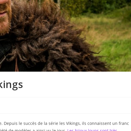
kings
 Depuis le succès de la série les Vikings, ils connaissent un franc
té de modèles a ainsi vu le jour.
Les bijoux loups sont très