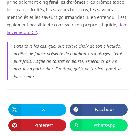
principalement
cinq familles d’arômes
: les arômes tabac,
les saveurs fruités, les saveurs boissons, les saveurs
mentholés et les saveurs gourmandes. Bien entendu, il est
également possible de concevoir son propre e liquide,
dans
la veine du DIY
.
Dans tous les cas, quel que soit le choix de son e liquide,
arrêter de fumer présente de nombreux avantages : teint
plus frais, risque de cancer en baisse, espérance de vie
accrue en particulier. D’autant, qu’ils ne tardent pas à se
faire sentir.
PARTAGER
CE
X
Facebook
Ouvrir
Ouvrir
CONTENU
dans
dans
une
une
autre
autre
Pinterest
WhatsApp
Ouvrir
Ouvrir
fenêtre
fenêtre
dans
dans
une
une