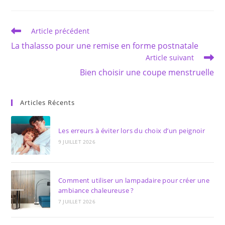
autre
autre
fenêtre
fenêtre
Read
Article précédent
more
La thalasso pour une remise en forme postnatale
articles
Article suivant
Bien choisir une coupe menstruelle
Articles Récents
Les erreurs à éviter lors du choix d’un peignoir
9 JUILLET 2026
Comment utiliser un lampadaire pour créer une
ambiance chaleureuse ?
7 JUILLET 2026