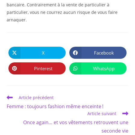
bancaire. Contrairement à la vente de particulier à
particulier, vous ne courrez aucun risque de vous faire
arnaquer.
PARTAGER
CE
X
Facebook
Ouvrir
Ouvrir
CONTENU
dans
dans
une
une
autre
autre
Pinterest
WhatsApp
Ouvrir
Ouvrir
fenêtre
fenêtre
dans
dans
une
une
autre
autre
fenêtre
fenêtre
Read
Article précédent
more
Femme : toujours fashion même enceinte !
articles
Article suivant
Once again… et vos vêtements retrouvent une
seconde vie