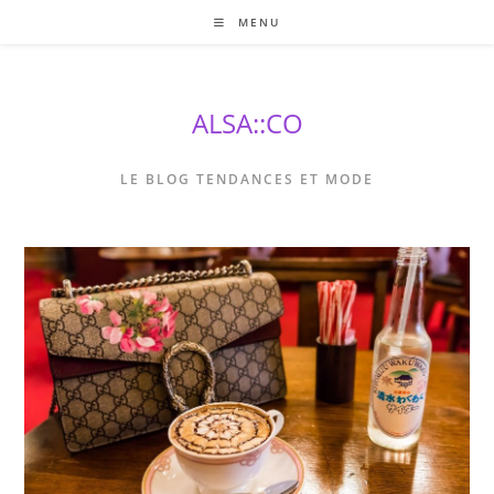
Skip
MENU
to
content
ALSA::CO
LE BLOG TENDANCES ET MODE