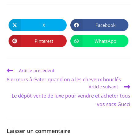
PARTAGER
CE
X
Facebook
Ouvrir
Ouvrir
CONTENU
dans
dans
une
une
autre
autre
Pinterest
WhatsApp
Ouvrir
Ouvrir
fenêtre
fenêtre
dans
dans
une
une
autre
autre
fenêtre
fenêtre
Read
Article précédent
more
8 erreurs à éviter quand on a les cheveux bouclés
articles
Article suivant
Le dépôt-vente de luxe pour vendre et acheter tous
vos sacs Gucci
Laisser un commentaire