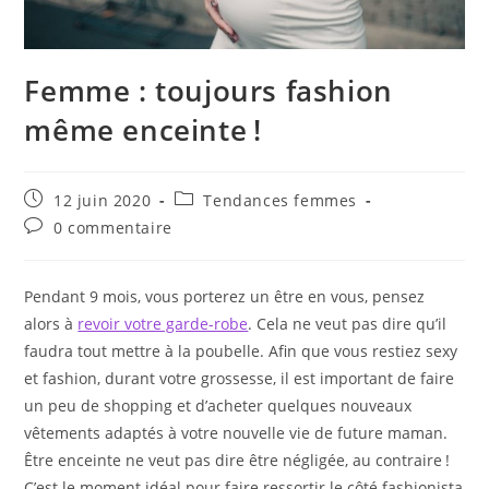
Femme : toujours fashion
même enceinte !
Publication
Post
12 juin 2020
Tendances femmes
publiée :
category:
Commentaires
0 commentaire
de
la
publication :
Pendant 9 mois, vous porterez un être en vous, pensez
alors à
revoir votre garde-robe
. Cela ne veut pas dire qu’il
faudra tout mettre à la poubelle. Afin que vous restiez sexy
et fashion, durant votre grossesse, il est important de faire
un peu de shopping et d’acheter quelques nouveaux
vêtements adaptés à votre nouvelle vie de future maman.
Être enceinte ne veut pas dire être négligée, au contraire !
C’est le moment idéal pour faire ressortir le côté fashionista