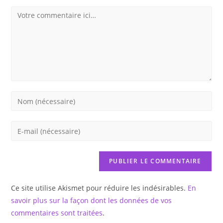
Comment
Enter
your
name
Enter
or
your
username
email
to
address
comment
to
Ce site utilise Akismet pour réduire les indésirables.
En
comment
savoir plus sur la façon dont les données de vos
commentaires sont traitées
.