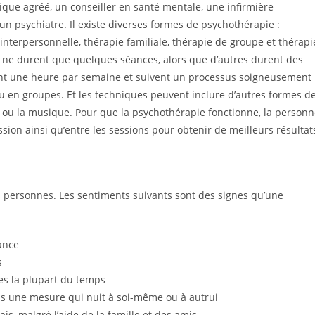
inique agréé, un conseiller en santé mentale, une infirmière
un psychiatre. Il existe diverses formes de psychothérapie :
interpersonnelle, thérapie familiale, thérapie de groupe et thérapi
ne durent que quelques séances, alors que d’autres durent des
nt une heure par semaine et suivent un processus soigneusement
ou en groupes. Et les techniques peuvent inclure d’autres formes d
ve ou la musique. Pour que la psychothérapie fonctionne, la person
ssion ainsi qu’entre les sessions pour obtenir de meilleurs résultat
s personnes. Les sentiments suivants sont des signes qu’une
ance
s
udes la plupart du temps
ans une mesure qui nuit à soi-même ou à autrui
s, malgré l’aide de la famille et des amis.