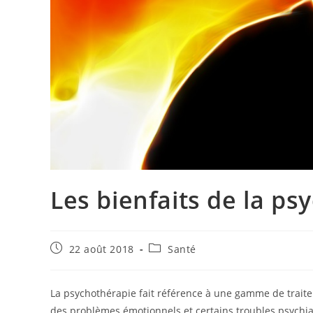
Les bienfaits de la ps
Publication
Post
22 août 2018
Santé
publiée :
category:
La psychothérapie fait référence à une gamme de trait
des problèmes émotionnels et certains troubles psychiatr