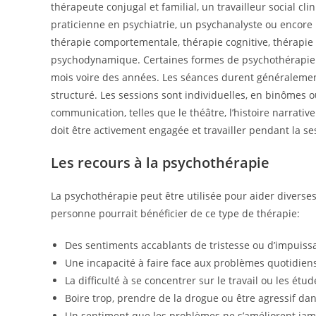
thérapeute conjugal et familial, un travailleur social cl
praticienne en psychiatrie, un psychanalyste ou encore 
thérapie comportementale, thérapie cognitive, thérapie 
psychodynamique. Certaines formes de psychothérapie 
mois voire des années. Les séances durent généraleme
structuré. Les sessions sont individuelles, en binômes 
communication, telles que le théâtre, l’histoire narrati
doit être activement engagée et travailler pendant la se
Les recours à la psychothérapie
La psychothérapie peut être utilisée pour aider diverse
personne pourrait bénéficier de ce type de thérapie:
Des sentiments accablants de tristesse ou d’impuiss
Une incapacité à faire face aux problèmes quotidien
La difficulté à se concentrer sur le travail ou les ét
Boire trop, prendre de la drogue ou être agressif d
Un sentiment que les problèmes ne s’améliorent jamai