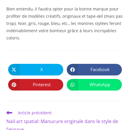
Bien entendu, il faudra opter pour la bonne marque pour
profiter de modèles créatifs, originaux et tape-œil (mais pas
trop). Noir, gris, rouge, bleu, etc., les montres stylées feront
indéniablement votre bonheur grâce à leurs incroyables
coloris.
PARTAGER
CE
X
Facebook
Ouvrir
Ouvrir
CONTENU
dans
dans
une
une
autre
autre
Pinterest
WhatsApp
Ouvrir
Ouvrir
fenêtre
fenêtre
dans
dans
une
une
autre
autre
fenêtre
fenêtre
Read
Article précédent
more
Nail-art spatial: Manucure originale dans le style de
articles
l’espace