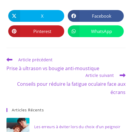
PARTAGER
CE
X
Facebook
Ouvrir
Ouvrir
CONTENU
dans
dans
une
une
autre
autre
Pinterest
WhatsApp
Ouvrir
Ouvrir
fenêtre
fenêtre
dans
dans
une
une
autre
autre
fenêtre
fenêtre
Read
Article précédent
more
Prise à ultrason vs bougie anti-moustique
articles
Article suivant
Conseils pour réduire la fatigue oculaire face aux
écrans
Articles Récents
Les erreurs à éviter lors du choix d’un peignoir