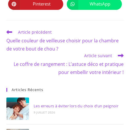
autre
autre
Pinterest
WhatsApp
Ouvrir
Ouvrir
fenêtre
fenêtre
dans
dans
une
une
autre
autre
fenêtre
fenêtre
Read
Article précédent
more
Quelle couleur de veilleuse choisir pour la chambre
articles
de votre bout de chou ?
Article suivant
Le coffre de rangement : L’astuce déco et pratique
pour embellir votre intérieur !
Articles Récents
Les erreurs à éviter lors du choix d’un peignoir
9 JUILLET 2026