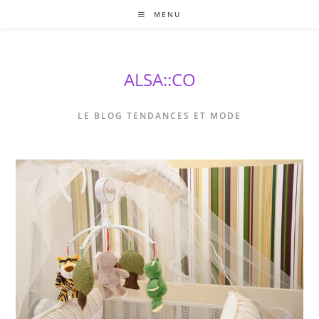
Skip
MENU
to
content
ALSA::CO
LE BLOG TENDANCES ET MODE