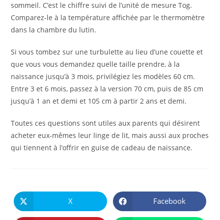
sommeil. C’est le chiffre suivi de l’unité de mesure Tog.
Comparez-le à la température affichée par le thermomètre
dans la chambre du lutin.
Si vous tombez sur une turbulette au lieu d’une couette et
que vous vous demandez quelle taille prendre, à la
naissance jusqu’à 3 mois, privilégiez les modèles 60 cm.
Entre 3 et 6 mois, passez à la version 70 cm, puis de 85 cm
jusqu’à 1 an et demi et 105 cm à partir 2 ans et demi.
Toutes ces questions sont utiles aux parents qui désirent
acheter eux-mêmes leur linge de lit, mais aussi aux proches
qui tiennent à l’offrir en guise de cadeau de naissance.
PARTAGER
CE
X
Facebook
Ouvrir
Ouvrir
CONTENU
dans
dans
une
une