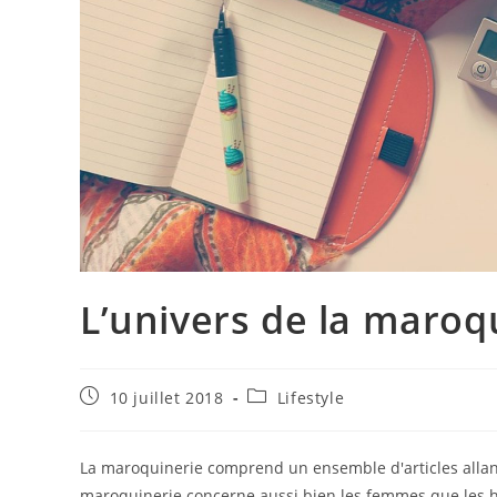
L’univers de la maro
Publication
Post
10 juillet 2018
Lifestyle
publiée :
category:
La maroquinerie comprend un ensemble d'articles allant
maroquinerie concerne aussi bien les femmes que les h