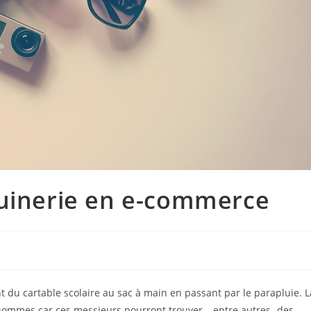
quinerie en e-commerce
 du cartable scolaire au sac à main en passant par le parapluie. L
ommes car ces messieurs pourront trouver – entre autres- des