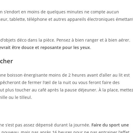
n s’endort en moins de quelques minutes ne compte aucun
seur, tablette, téléphone et autres appareils électroniques émettan
 d’objets déco dans la pièce. Pensez à bien ranger et à bien aérer.
evrait être douce et reposante pour les yeux
.
ucher
une boisson énergisante moins de 2 heures avant d’aller au lit est
pêcheront de fermer l’œil de la nuit ou vous feront faire des
ut plus toucher au café après la pause déjeuner. À la place, mette
le ou le tilleul.
n ne s’est pas assez dépensé durant la journée.
Faire du sport une
 nouveau, mais pas après 16 heures pour ne pas entrainer l’effet