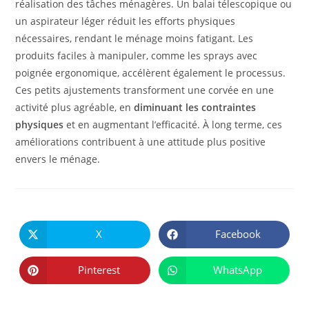
réalisation des tâches ménagères. Un balai télescopique ou
un aspirateur léger réduit les efforts physiques
nécessaires, rendant le ménage moins fatigant. Les
produits faciles à manipuler, comme les sprays avec
poignée ergonomique, accélèrent également le processus.
Ces petits ajustements transforment une corvée en une
activité plus agréable, en
diminuant les contraintes
physiques
et en augmentant l’efficacité. À long terme, ces
améliorations contribuent à une attitude plus positive
envers le ménage.
PARTAGER
CE
X
Facebook
Ouvrir
Ouvrir
CONTENU
dans
dans
une
une
autre
autre
Pinterest
WhatsApp
Ouvrir
Ouvrir
fenêtre
fenêtre
dans
dans
une
une
autre
autre