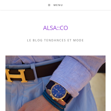
Skip
MENU
to
content
ALSA::CO
LE BLOG TENDANCES ET MODE