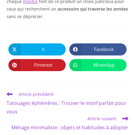
chaque
montre
font de ce produit un choix judicieux pour
ceux qui recherchent un
accessoire qui traverse les années
sans se déprécier.
PARTAGER
CE
X
Facebook
Ouvrir
Ouvrir
CONTENU
dans
dans
une
une
autre
autre
Pinterest
WhatsApp
Ouvrir
Ouvrir
fenêtre
fenêtre
dans
dans
une
une
autre
autre
fenêtre
fenêtre
Read
Article précédent
more
Tatouages éphémères : Trouver le motif parfait pour
articles
vous
Article suivant
Ménage minimaliste : objets et habitudes à adopter