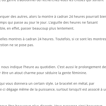
rquer des autres, alors la montre à cadran 24 heures pourrait bie
mps qui passe au jour le jour. L’aiguille des heures ne faisant
ble, en effet, passer beaucoup plus lentement.
elles montres à cadran 24 heures. Toutefois, si ce sont les montre
estion ne se pose pas.
i nous indique l’heure au quotidien. C’est aussi le prolongement de
r être un atout charme pour séduire la gente féminine.
 qui vous donnera un certain style. Le bracelet en métal, par
i-ci dégage même de la puissance, surtout lorsqu’il est associé à 
its pour être beaucoup plus discrets. Vous passerez ainsi beaucoup