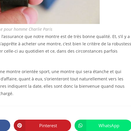
se pour homme Charlie Paris
ir l’assurance que notre montre est de très bonne qualité. Et, s’il y a
’apprête à acheter une montre, c’est bien le critère de la robustes
r celle-ci au quotidien et ce, dans des circonstances parfois
ne montre orientée sport, une montre qui sera étanche et qui
affaire, quant à eux, s’orienteront tout naturellement vers les
res indiquent la date, elles sont donc la bienvenue quand nous
chargé.
PARTAGER
CE
Pinterest
WhatsApp
Ouvrir
Ouvrir
CONTENU