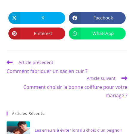
PARTAGER
CE
X
Facebook
Ouvrir
Ouvrir
CONTENU
dans
dans
une
une
autre
autre
Pinterest
WhatsApp
Ouvrir
Ouvrir
fenêtre
fenêtre
dans
dans
une
une
autre
autre
fenêtre
fenêtre
Read
Article précédent
more
Comment fabriquer un sac en cuir ?
articles
Article suivant
Comment choisir la bonne coiffure pour votre
mariage ?
Articles Récents
Les erreurs à éviter lors du choix d’un peignoir