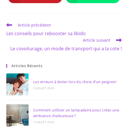
dans
dans
une
une
autre
autre
fenêtre
fenêtre
Read
Article précédent
more
Les conseils pour rebooster sa libido
articles
Article suivant
Le covoiturage, un mode de transport qui a la cote !
Articles Récents
Les erreurs à éviter lors du choix d’un peignoir
9 JUILLET 2026
Comment utiliser un lampadaire pour créer une
ambiance chaleureuse ?
7 JUILLET 2026