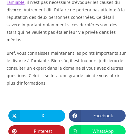
l’amiable
, il n’est pas nécessaire d’évoquer les causes du
divorce. Autrement dit, l’affaire ne portera pas atteinte à la
réputation des deux personnes concernées. Ce détail
s’avère important notamment si ces dernières sont des
stars qui ne veulent pas étaler leur vie privée dans les
médias.
Bref, vous connaissez maintenant les points importants sur
le divorce à l’amiable. Bien sûr, il est toujours judicieux de
consulter un expert dans le domaine si vous avez d’autres
questions. Celui-ci se fera une grande joie de vous offrir
plus d’informations.
PARTAGER
CE
X
Facebook
Ouvrir
Ouvrir
CONTENU
dans
dans
une
une
autre
autre
Pinterest
WhatsApp
Ouvrir
Ouvrir
fenêtre
fenêtre