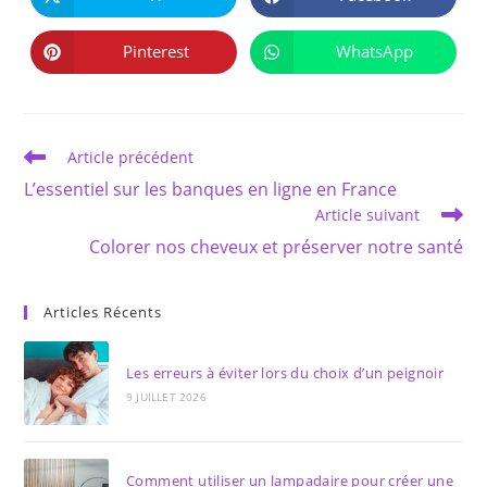
Ouvrir
Ouvrir
CONTENU
dans
dans
une
une
autre
autre
Pinterest
WhatsApp
Ouvrir
Ouvrir
fenêtre
fenêtre
dans
dans
une
une
autre
autre
fenêtre
fenêtre
Read
Article précédent
more
L’essentiel sur les banques en ligne en France
articles
Article suivant
Colorer nos cheveux et préserver notre santé
Articles Récents
Les erreurs à éviter lors du choix d’un peignoir
9 JUILLET 2026
Comment utiliser un lampadaire pour créer une