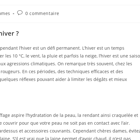
Commentaires
mmes
0 commentaire
de
la
publication :
iver ?
endant l’hiver est un défi permanent. L’hiver est un temps
es 10 °C, le vent, la pluie et parfois la neige, l’hiver est une sais
aux agressions climatiques. On remarque très souvent, chez les
s rougeurs. En ces périodes, des techniques efficaces et des
quelques réflexes pouvant aider à limiter les dégâts et mieux
ffage aspire l’hydratation de la peau, la rendant ainsi craquelée et
couvrir pour que votre peau ne soit pas en contact avec l’air.
rdessus et accessoires couvrants. Cependant chères dames, évite
ne. S’il est vrai que la laine permet d’avoir chaud, il n’est pas