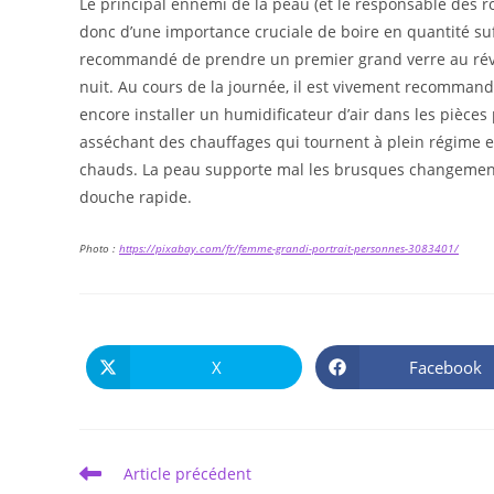
Le principal ennemi de la peau (et le responsable des ro
donc d’une importance cruciale de boire en quantité suffis
recommandé de prendre un premier grand verre au révei
nuit. Au cours de la journée, il est vivement recomman
encore installer un humidificateur d’air dans les pièces p
asséchant des chauffages qui tournent à plein régime en 
chauds. La peau supporte mal les brusques changements
douche rapide.
Photo :
https://pixabay.com/fr/femme-grandi-portrait-personnes-3083401/
X
Facebook
Ouvrir
Ouvrir
dans
dans
une
une
autre
autre
fenêtre
fenêtre
Read
Article précédent
more