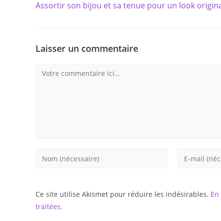
Assortir son bijou et sa tenue pour un look origin
articles
Laisser un commentaire
Comment
Enter
Enter
your
your
name
email
or
address
Ce site utilise Akismet pour réduire les indésirables.
En 
username
to
traitées
.
to
comment