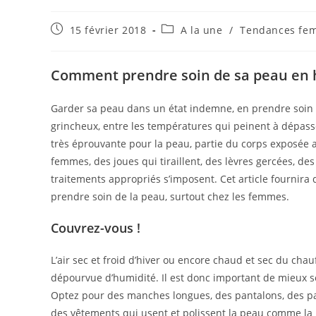
Publication
Post
15 février 2018
A la une
/
Tendances fe
publiée :
category:
Comment prendre soin de sa peau en h
Garder sa peau dans un état indemne, en prendre soin p
grincheux, entre les températures qui peinent à dépasser l
très éprouvante pour la peau, partie du corps exposée 
femmes, des joues qui tiraillent, des lèvres gercées, de
traitements appropriés s’imposent. Cet article fournira 
prendre soin de la peau, surtout chez les femmes.
Couvrez-vous !
L’air sec et froid d’hiver ou encore chaud et sec du chau
dépourvue d’humidité. Il est donc important de mieux se 
Optez pour des manches longues, des pantalons, des pa
des vêtements qui usent et polissent la peau comme la lai