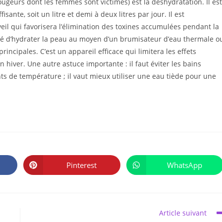
ugeurs dont les femmes sont victimes) est la déshydratation. Il est
ante, soit un litre et demi à deux litres par jour. Il est
l qui favorisera l’élimination des toxines accumulées pendant la
dé d’hydrater la peau au moyen d’un brumisateur d’eau thermale o
rincipales. C’est un appareil efficace qui limitera les effets
hiver. Une autre astuce importante : il faut éviter les bains
 de température ; il vaut mieux utiliser une eau tiède pour une
PARTAGER
CE
Pinterest
WhatsApp
Ouvrir
Ouvrir
CONTENU
dans
dans
une
une
autre
autre
fenêtre
fenêtre
Article suivant