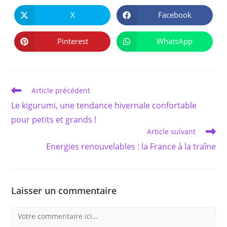
PARTAGER
CE
X
Facebook
Ouvrir
Ouvrir
CONTENU
dans
dans
une
une
autre
autre
Pinterest
WhatsApp
Ouvrir
Ouvrir
fenêtre
fenêtre
dans
dans
une
une
autre
autre
fenêtre
fenêtre
Read
Article précédent
more
Le kigurumi, une tendance hivernale confortable
articles
pour petits et grands !
Article suivant
Energies renouvelables : la France à la traîne
Laisser un commentaire
Comment