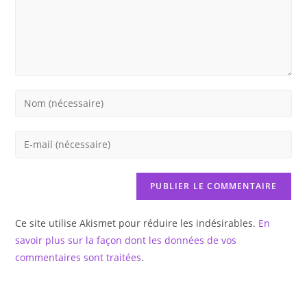
Enter
your
name
Enter
or
your
username
email
to
address
comment
to
Ce site utilise Akismet pour réduire les indésirables.
En
comment
savoir plus sur la façon dont les données de vos
commentaires sont traitées
.