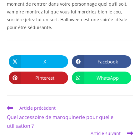
moment de rentrer dans votre personnage quel qu’il soit,
vampire montrez lui que vous lui mordriez bien le cou,
sorcière jetez lui un sort. Halloween est une soirée idéale
pour être séduisante.
PARTAGER
CE
X
Facebook
Ouvrir
Ouvrir
CONTENU
dans
dans
une
une
autre
autre
Pinterest
WhatsApp
Ouvrir
Ouvrir
fenêtre
fenêtre
dans
dans
une
une
autre
autre
fenêtre
fenêtre
Read
Article précédent
more
Quel accessoire de maroquinerie pour quelle
articles
utilisation ?
Article suivant