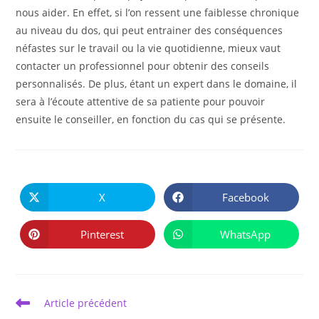
nous aider. En effet, si l’on ressent une faiblesse chronique
au niveau du dos, qui peut entrainer des conséquences
néfastes sur le travail ou la vie quotidienne, mieux vaut
contacter un professionnel pour obtenir des conseils
personnalisés. De plus, étant un expert dans le domaine, il
sera à l’écoute attentive de sa patiente pour pouvoir
ensuite le conseiller, en fonction du cas qui se présente.
PARTAGER
CE
X
Facebook
Ouvrir
Ouvrir
CONTENU
dans
dans
une
une
autre
autre
Pinterest
WhatsApp
Ouvrir
Ouvrir
fenêtre
fenêtre
dans
dans
une
une
autre
autre
fenêtre
fenêtre
Read
Article précédent
more