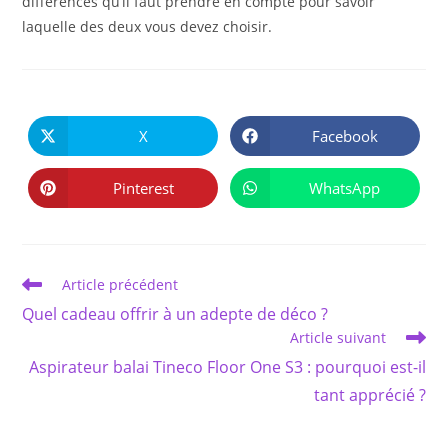
différences qu’il faut prendre en compte pour savoir
laquelle des deux vous devez choisir.
PARTAGER
CE
X
Facebook
Ouvrir
Ouvrir
CONTENU
dans
dans
une
une
autre
autre
Pinterest
WhatsApp
Ouvrir
Ouvrir
fenêtre
fenêtre
dans
dans
une
une
autre
autre
fenêtre
fenêtre
Read
Article précédent
more
Quel cadeau offrir à un adepte de déco ?
articles
Article suivant
Aspirateur balai Tineco Floor One S3 : pourquoi est-il
tant apprécié ?