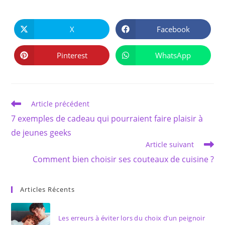
PARTAGER
CE
X
Facebook
Ouvrir
Ouvrir
CONTENU
dans
dans
une
une
autre
autre
Pinterest
WhatsApp
Ouvrir
Ouvrir
fenêtre
fenêtre
dans
dans
une
une
autre
autre
fenêtre
fenêtre
Read
Article précédent
more
7 exemples de cadeau qui pourraient faire plaisir à
articles
de jeunes geeks
Article suivant
Comment bien choisir ses couteaux de cuisine ?
Articles Récents
Les erreurs à éviter lors du choix d’un peignoir