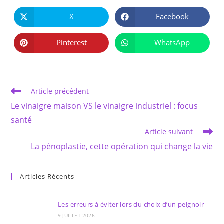
PARTAGER
CE
X
Facebook
Ouvrir
Ouvrir
CONTENU
dans
dans
une
une
autre
autre
Pinterest
WhatsApp
Ouvrir
Ouvrir
fenêtre
fenêtre
dans
dans
une
une
autre
autre
fenêtre
fenêtre
Read
Article précédent
more
Le vinaigre maison VS le vinaigre industriel : focus
articles
santé
Article suivant
La pénoplastie, cette opération qui change la vie
Articles Récents
Les erreurs à éviter lors du choix d’un peignoir
9 JUILLET 2026