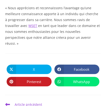
« Nous apprécions et reconnaissons l’avantage qu’une
meilleure connaissance apporte à un individu qui cherche
à progresser dans sa carrière. Nous sommes ravis de
travailler avec
WSET
en tant que leader dans ce domaine et
nous sommes enthousiastes pour les nouvelles
perspectives que notre alliance créera pour un avenir
réussi. »
PARTAGER
CE
X
Facebook
Ouvrir
Ouvrir
CONTENU
dans
dans
une
une
autre
autre
Pinterest
WhatsApp
Ouvrir
Ouvrir
fenêtre
fenêtre
dans
dans
une
une
autre
autre
fenêtre
fenêtre
Read
Article précédent