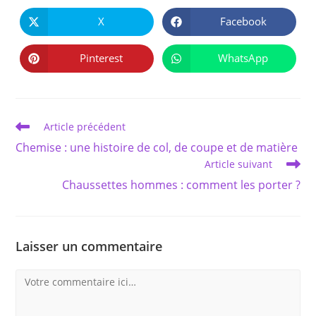
PARTAGER
CE
X
Facebook
Ouvrir
Ouvrir
CONTENU
dans
dans
une
une
autre
autre
Pinterest
WhatsApp
Ouvrir
Ouvrir
fenêtre
fenêtre
dans
dans
une
une
autre
autre
fenêtre
fenêtre
Read
Article précédent
more
Chemise : une histoire de col, de coupe et de matière
articles
Article suivant
Chaussettes hommes : comment les porter ?
Laisser un commentaire
Comment