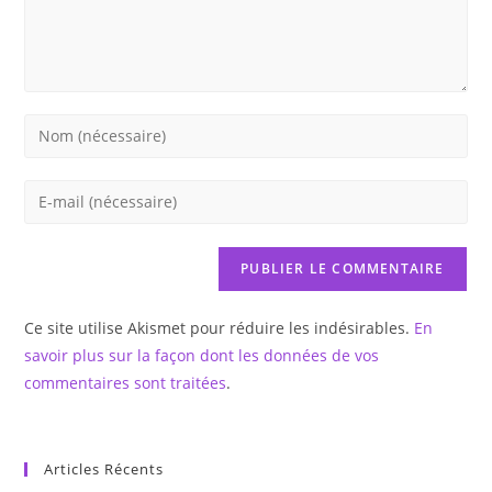
Enter
your
name
Enter
or
your
username
email
to
address
comment
to
Ce site utilise Akismet pour réduire les indésirables.
En
comment
savoir plus sur la façon dont les données de vos
commentaires sont traitées
.
Articles Récents