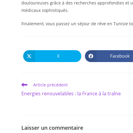
douloureuses grâce à des recherches approfondies et un
médicaux sophistiqués.
Finalement, vous passez un séjour de rêve en Tunisie tou
X
Facebook
Ouvrir
Ouvrir
dans
dans
une
une
autre
autre
fenêtre
fenêtre
Read
Article précédent
more
Energies renouvelables : la France à la traîne
articles
Laisser un commentaire