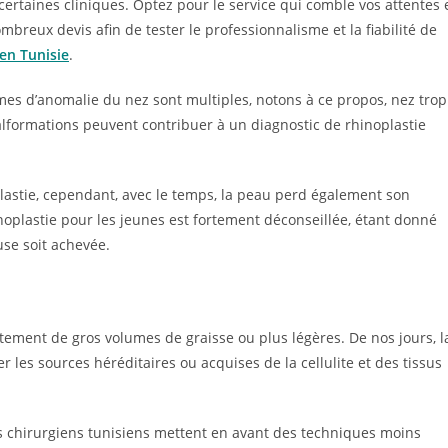
certaines cliniques. Optez pour le service qui comble vos attentes 
breux devis afin de tester le professionnalisme et la fiabilité de
en Tunisie
.
èmes d’anomalie du nez sont multiples, notons à ce propos, nez trop
alformations peuvent contribuer à un diagnostic de rhinoplastie
noplastie, cependant, avec le temps, la peau perd également son
rhinoplastie pour les jeunes est fortement déconseillée, étant donné
use soit achevée.
itement de gros volumes de graisse ou plus légères. De nos jours, l
ter les sources héréditaires ou acquises de la cellulite et des tissus
s chirurgiens tunisiens mettent en avant des techniques moins