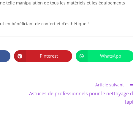
e telle manipulation de tous les matériels et les équipements
t en bénéficiant de confort et d’esthétique !
PARTAGER
CE
Pinterest
WhatsApp
Ouvrir
Ouvrir
CONTENU
dans
dans
une
une
autre
autre
fenêtre
fenêtre
Article suivant
Astuces de professionnels pour le nettoyage 
tap