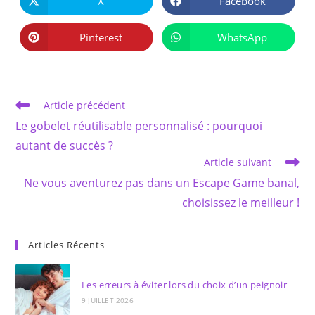
X
Facebook
Ouvrir
Ouvrir
CONTENU
dans
dans
une
une
autre
autre
Pinterest
WhatsApp
Ouvrir
Ouvrir
fenêtre
fenêtre
dans
dans
une
une
autre
autre
fenêtre
fenêtre
Read
Article précédent
more
Le gobelet réutilisable personnalisé : pourquoi
articles
autant de succès ?
Article suivant
Ne vous aventurez pas dans un Escape Game banal,
choisissez le meilleur !
Articles Récents
Les erreurs à éviter lors du choix d’un peignoir
9 JUILLET 2026