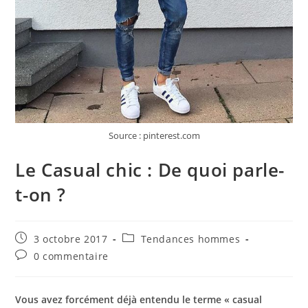
Source : pinterest.com
Le Casual chic : De quoi parle-
t-on ?
Publication
Post
3 octobre 2017
Tendances hommes
publiée :
category:
Commentaires
0 commentaire
de
la
publication :
Vous avez forcément déjà entendu le terme « casual