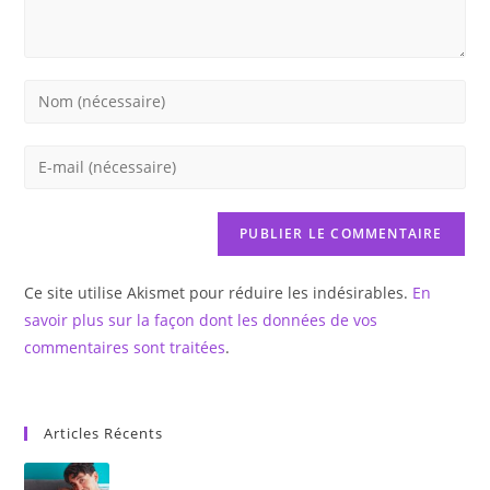
Enter
your
name
Enter
or
your
username
email
to
address
comment
to
Ce site utilise Akismet pour réduire les indésirables.
En
comment
savoir plus sur la façon dont les données de vos
commentaires sont traitées
.
Articles Récents