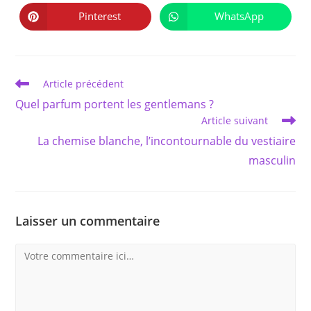
une
une
autre
autre
Pinterest
WhatsApp
Ouvrir
Ouvrir
fenêtre
fenêtre
dans
dans
une
une
autre
autre
fenêtre
fenêtre
Read
Article précédent
more
Quel parfum portent les gentlemans ?
articles
Article suivant
La chemise blanche, l’incontournable du vestiaire
masculin
Laisser un commentaire
Comment