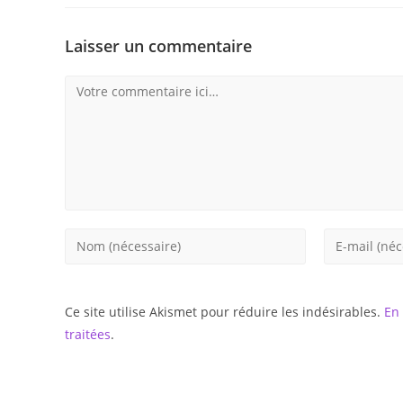
Laisser un commentaire
Comment
Enter
Enter
your
your
name
email
or
address
Ce site utilise Akismet pour réduire les indésirables.
En 
username
to
traitées
.
to
comment
comment