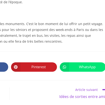
ité de l’époque.
des monuments. C’est le bon moment de lui offrir un petit voyage.
s pour les séniors et proposent des week-ends à Paris ou dans les
ralement, le trajet en bus, les visites, les repas ainsi que
 ou elle fera de très belles rencontres.
PARTAGER
CE
Pinterest
WhatsApp
Ouvrir
Ouvrir
CONTENU
dans
dans
une
une
autre
autre
fenêtre
fenêtre
Article suivant
Idées de sorties entre am