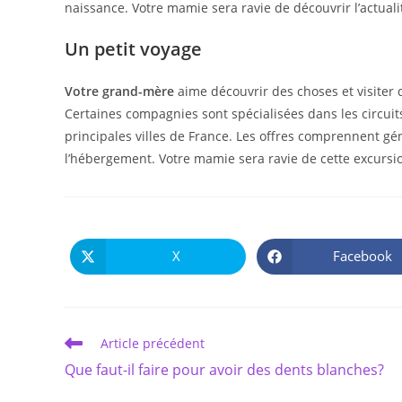
naissance. Votre mamie sera ravie de découvrir l’actual
Un petit voyage
Votre grand-mère
aime découvrir des choses et visiter 
Certaines compagnies sont spécialisées dans les circuit
principales villes de France. Les offres comprennent géné
l’hébergement. Votre mamie sera ravie de cette excursion
X
Facebook
Ouvrir
Ouvrir
dans
dans
une
une
autre
autre
fenêtre
fenêtre
Read
Article précédent
more
Que faut-il faire pour avoir des dents blanches?
articles