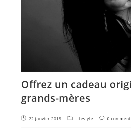
Offrez un cadeau origi
grands-mères
Publication
Post
Commentaires
22 janvier 2018
Lifestyle
0 comment
publiée :
category:
de
la